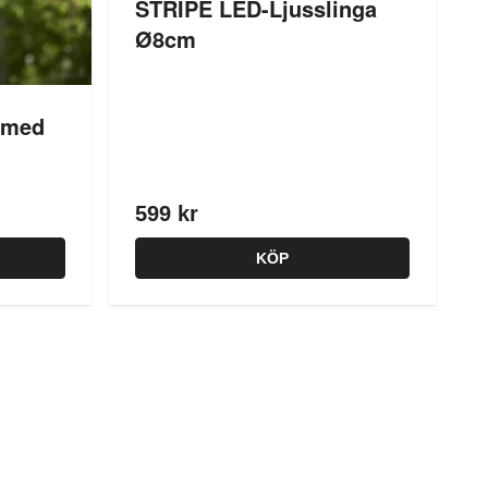
STRIPE LED-Ljusslinga
Ø8cm
a med
599 kr
KÖP