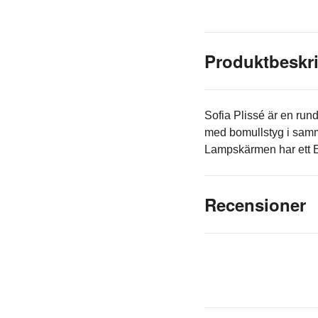
Produktbeskr
Sofia Plissé är en run
med bomullstyg i samm
Lampskärmen har ett E2
Recensioner