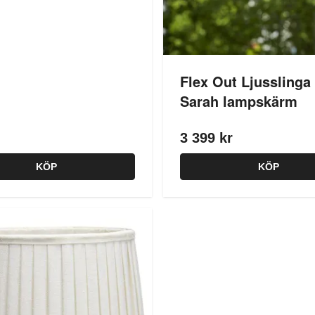
Flex Out Ljussling
Sarah lampskärm
3 399 kr
KÖP
KÖP