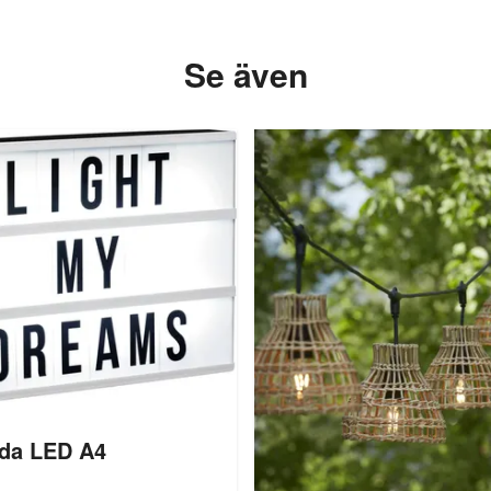
Se även
åda LED A4