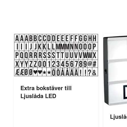
Extra bokstäver till
Ljuslåda LED
Ljusl