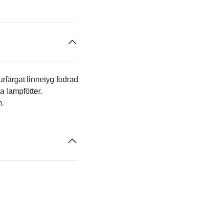
rfärgat linnetyg fodrad
 lampfötter.
m.