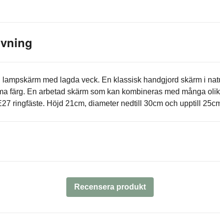
ivning
d lampskärm med lagda veck. En klassisk handgjord skärm i natu
a färg. En arbetad skärm som kan kombineras med många olika
7 ringfäste. Höjd 21cm, diameter nedtill 30cm och upptill 25c
Recensera produkt