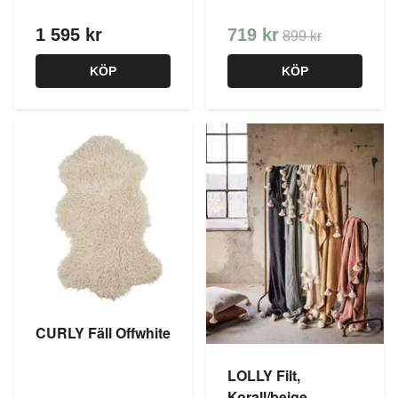
1 595 kr
719 kr
899 kr
KÖP
KÖP
CURLY Fäll Offwhite
LOLLY Filt,
Korall/beige