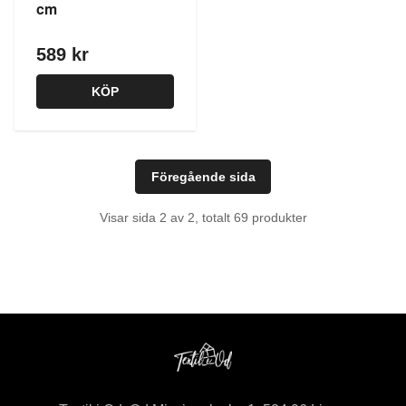
cm
589 kr
KÖP
Föregående sida
Visar sida 2 av 2, totalt 69 produkter