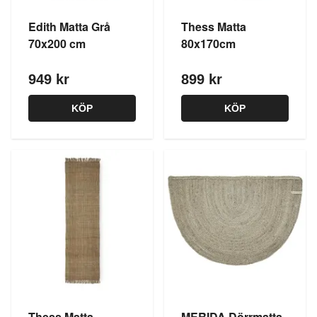
Edith Matta Grå
Thess Matta
70x200 cm
80x170cm
949 kr
899 kr
KÖP
KÖP
Thess Matta
MERIDA Dörrmatta