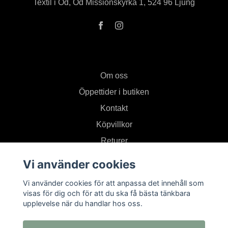
Textil i Od, Od Missionskyrka 1, 524 96 Ljung
Om oss
Öppettider i butiken
Kontakt
Köpvillkor
Returer
Vi använder cookies
Prenumerera på vårt nyhetsbrev
Vi använder cookies för att anpassa det innehåll som
visas för dig och för att du ska få bästa tänkbara
upplevelse när du handlar hos oss.
Prenumerera