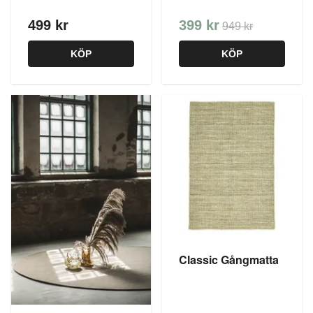
499 kr
399 kr
949 kr
KÖP
KÖP
Classic Gångmatta