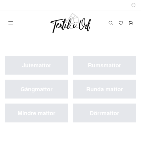
Jutemattor
Rumsmattor
Gångmattor
Runda mattor
Mindre mattor
Dörrmattor