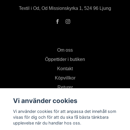
Textil i Od, Od Missionskyrka 1, 524 96 Ljung
Om oss
Öppettider i butiken
Kontakt
Köpvillkor
Returer
Vi använder cookies
Prenumerera på vårt nyhetsbrev
Vi använder cookies för att anpassa det innehåll som
visas för dig och för att du ska få bästa tänkbara
upplevelse när du handlar hos oss.
Prenumerera