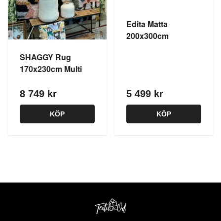
Edita Matta
200x300cm
SHAGGY Rug
170x230cm Multi
8 749 kr
5 499 kr
KÖP
KÖP