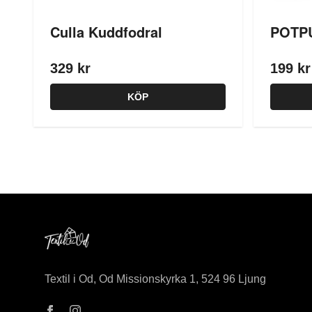
Culla Kuddfodral
POTPU
329 kr
199 kr
KÖP
Textil i Od, Od Missionskyrka 1, 524 96 Ljung