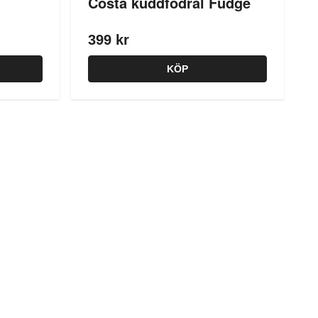
Costa kuddfodral Fudge
399 kr
KÖP