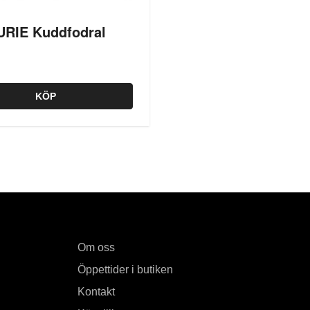
RIE Kuddfodral
KÖP
Om oss
Öppettider i butiken
Kontakt