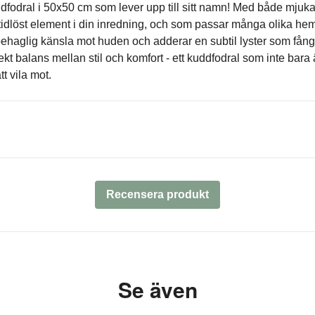
uddfodral i 50x50 cm som lever upp till sitt namn! Med både mjuka
t tidlöst element i din inredning, och som passar många olika he
ehaglig känsla mot huden och adderar en subtil lyster som fång
ekt balans mellan stil och komfort - ett kuddfodral som inte bara ä
t vila mot.
Recensera produkt
Se även