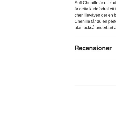
Soft Chenille är ett k
är detta kuddfodral et
chenilleväven ger en b
Chenille får du en perf
utan också underbart at
Recensioner