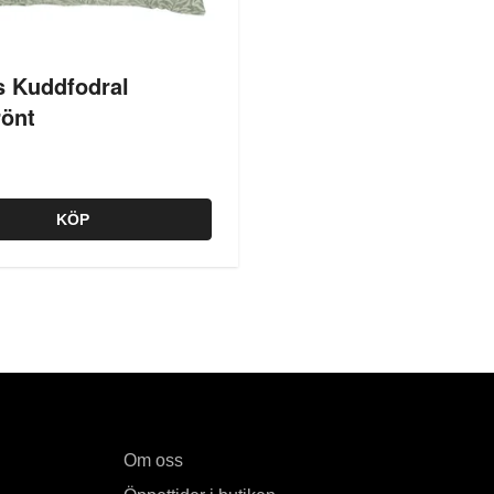
 Kuddfodral
rönt
KÖP
Om oss