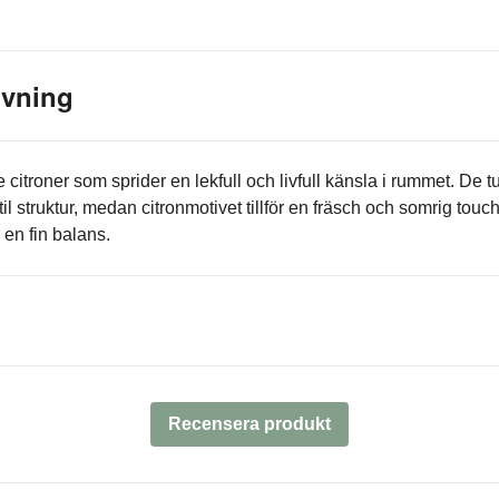
ivning
citroner som sprider en lekfull och livfull känsla i rummet. De t
til struktur, medan citronmotivet tillför en fräsch och somrig touc
 en fin balans.
Recensera produkt