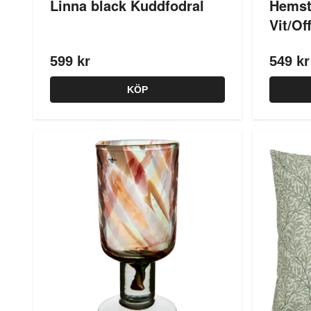
Linna black Kuddfodral
Hemst
Vit/Of
599 kr
549 kr
KÖP