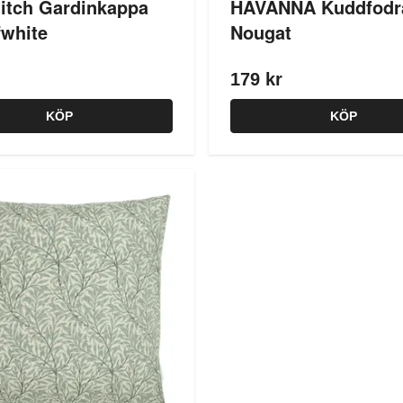
itch Gardinkappa
HAVANNA Kuddfodr
fwhite
Nougat
179 kr
KÖP
KÖP