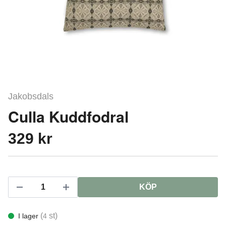
Jakobsdals
Culla Kuddfodral
329 kr
KÖP
(
st)
I lager
4