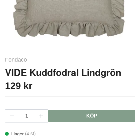
Fondaco
VIDE Kuddfodral Lindgrön
129 kr
KÖP
(
st)
I lager
4