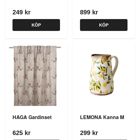
249 kr
899 kr
KÖP
KÖP
HAGA Gardinset
LEMONA Kanna M
625 kr
299 kr