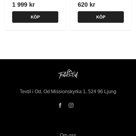
1 999 kr
620 kr
KÖP
KÖP
Textil i Od, Od Missionskyrka 1, 524 96 Ljung
Om oss