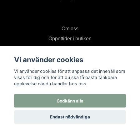
Om oss
Öppettider i butiken
Kontakt
Vi använder cookies
Köpvillkor
Returer
Vi använder cookies för att anpassa det innehåll som
visas för dig och för att du ska få bästa tänkbara
upplevelse när du handlar hos oss.
Prenumerera på vårt nyhetsbrev
Godkänn alla
Prenumerera
Endast nödvändiga