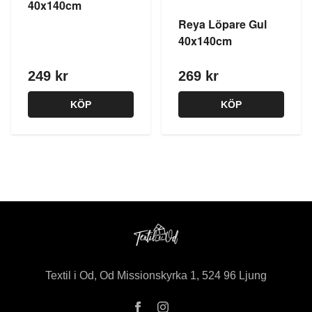
40x140cm
Reya Löpare Gul
40x140cm
249 kr
269 kr
KÖP
KÖP
Textil i Od, Od Missionskyrka 1, 524 96 Ljung