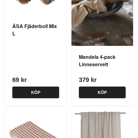
ÅSA Fjäderboll Mix
L
Mandela 4-pack
Linneservett
69 kr
379 kr
KÖP
KÖP