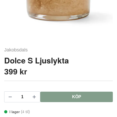
Jakobsdals
Dolce S Ljuslykta
399 kr
KÖP
(
st)
I lager
4