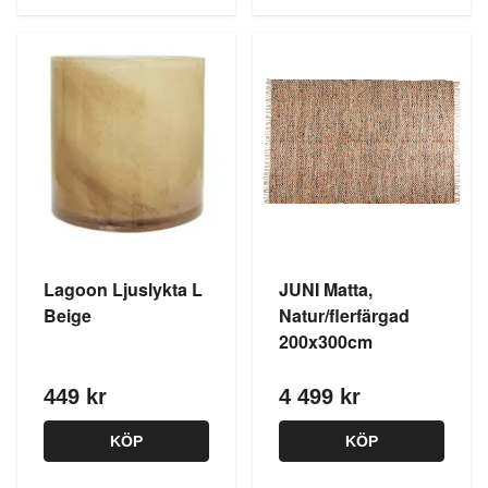
Lagoon Ljuslykta L
JUNI Matta,
Beige
Natur/flerfärgad
200x300cm
449 kr
4 499 kr
KÖP
KÖP