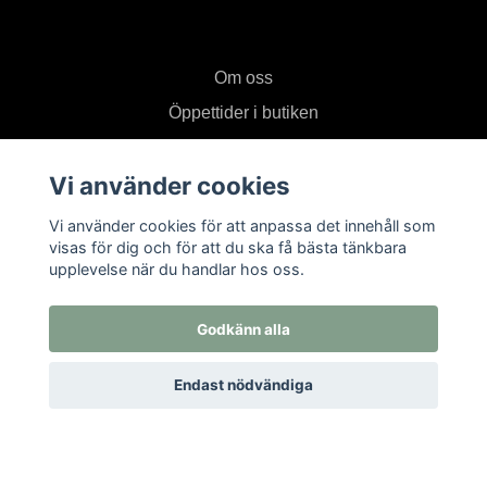
Om oss
Öppettider i butiken
Kontakt
Vi använder cookies
Köpvillkor
Returer
Vi använder cookies för att anpassa det innehåll som
visas för dig och för att du ska få bästa tänkbara
upplevelse när du handlar hos oss.
Prenumerera på vårt nyhetsbrev
Godkänn alla
Prenumerera
Endast nödvändiga
© 2026 Textil i Od