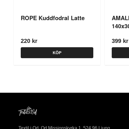
ROPE Kuddfodral Latte
AMALI
140x3
220 kr
399 kr
KÖP
Textil i Od, Od Missionskyrka 1, 524 96 Ljung