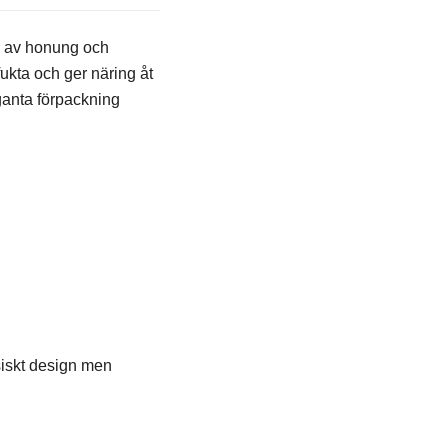
ta av honung och
fukta och ger näring åt
ganta förpackning
siskt design men