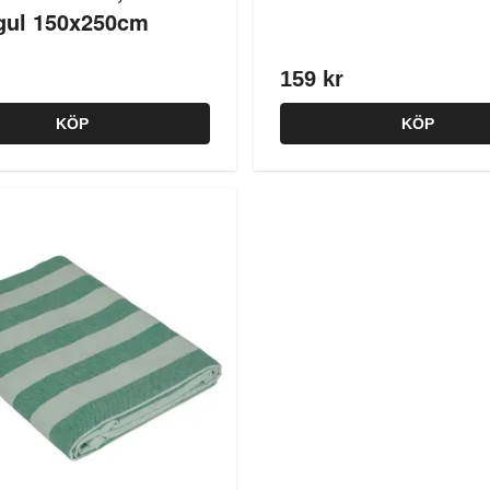
gul 150x250cm
159 kr
KÖP
KÖP