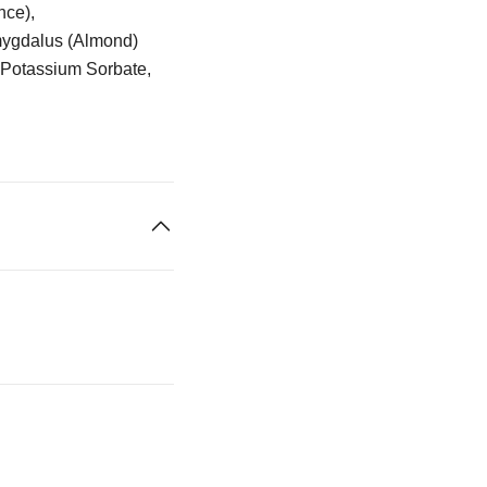
nce),
mygdalus (Almond)
, Potassium Sorbate,