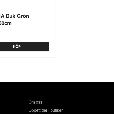
A Duk Grön
00cm
KÖP
Om oss
Öppettider i butiken