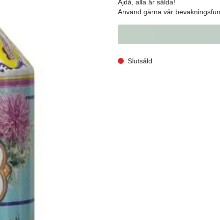
Ajdå, alla är sålda!
Använd gärna vår bevakningsfunk
Slutsåld