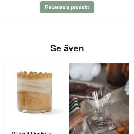
Recensera produkt
Se även
Dolce S Ljuslykta