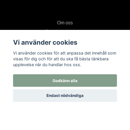
Om oss
Öppettider i butiken
Vi använder cookies
Kontakt
Köpvillkor
Vi använder cookies för att anpassa det innehåll som
visas för dig och för att du ska få bästa tänkbara
Returer
upplevelse när du handlar hos oss.
Prenumerera på vårt nyhetsbrev
Godkänn alla
Endast nödvändiga
Prenumerera
© 2026 Textil i Od