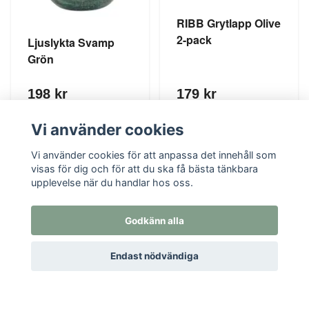
RIBB Grytlapp Olive
2-pack
Ljuslykta Svamp
Grön
198 kr
179 kr
KÖP
KÖP
Vi använder cookies
Vi använder cookies för att anpassa det innehåll som
visas för dig och för att du ska få bästa tänkbara
upplevelse när du handlar hos oss.
Godkänn alla
Endast nödvändiga
Textil i Od, Od Missionskyrka 1, 524 96 Ljung