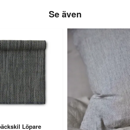
Se även
bäckskil Löpare