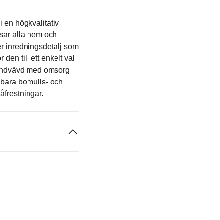
 en högkvalitativ
ssar alla hem och
er inredningsdetalj som
en till ett enkelt val
 handvävd med omsorg
llbara bomulls- och
åfrestningar.