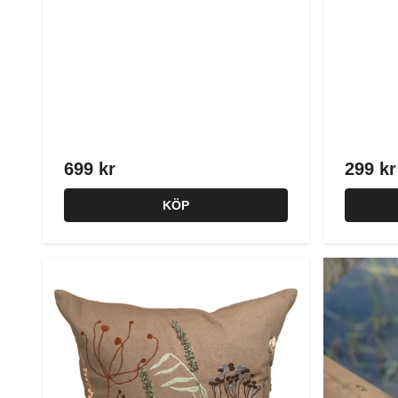
699 kr
299 kr
KÖP