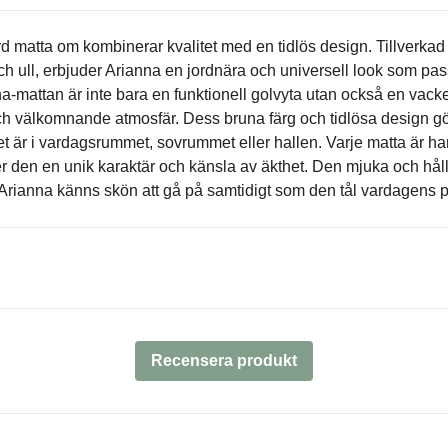
 matta om kombinerar kvalitet med en tidlös design. Tillverkad i
h ull, erbjuder Arianna en jordnära och universell look som pa
nna-mattan är inte bara en funktionell golvyta utan också en vack
 välkomnande atmosfär. Dess bruna färg och tidlösa design gör d
 det är i vardagsrummet, sovrummet eller hallen. Varje matta är
ger den en unik karaktär och känsla av äkthet. Den mjuka och hå
 Arianna känns skön att gå på samtidigt som den tål vardagens p
Recensera produkt