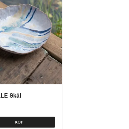
LE Skål
KÖP