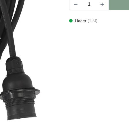
(
st)
I lager
1