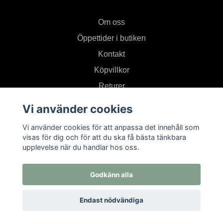
Om oss
Öppettider i butiken
Kontakt
Köpvillkor
Returer
Vi använder cookies
Prenumerera på vårt nyhetsbrev
Vi använder cookies för att anpassa det innehåll som
visas för dig och för att du ska få bästa tänkbara
upplevelse när du handlar hos oss.
Prenumerera
Godkänn alla
Endast nödvändiga
© 2026 Textil i Od