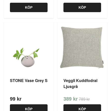
KÖP
KÖP
STONE Vase Grey S
Veggli Kuddfodral
Ljusgrå
99 kr
389 kr
789 kr
KÖP
KÖP