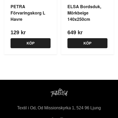
PETRA
ELSA Bordsduk,
Förvaringskorg L
Mörkbeige
Havre
140x250cm
129 kr
649 kr
KÖP
KÖP
Textil i Od, Od Missionskyrka 1, 524 96 Ljung