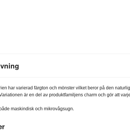
ivning
rien har varierad färgton och mönster vilket beror på den naturli
Variationen är en del av produktfamiljens charm och gör att varj
 både maskindisk och mikrovågsugn.
er