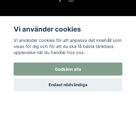
Vi använder cookies
Om oss
Öppettider i butiken
Vi använder cookies för att anpassa det innehåll som
visas för dig och för att du ska få bästa tänkbara
Kontakt
upplevelse när du handlar hos oss.
Köpvillkor
Returer
Godkänn alla
Endast nödvändiga
Prenumerera på vårt nyhetsbrev
Prenumerera