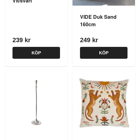
Vit/svart
VIDE Duk Sand
160cm
239 kr
249 kr
KÖP
KÖP