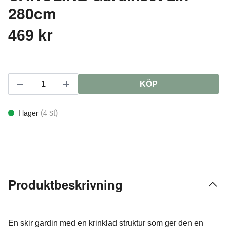
280cm
469 kr
KÖP
(
st)
I lager
4
Produktbeskrivning
En skir gardin med en krinklad struktur som ger den en