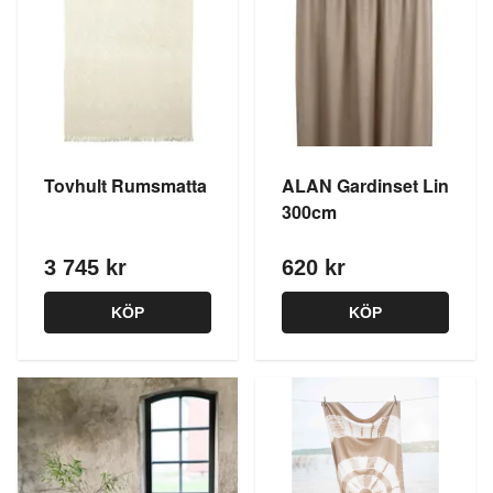
Tovhult Rumsmatta
ALAN Gardinset Lin
300cm
3 745 kr
620 kr
KÖP
KÖP