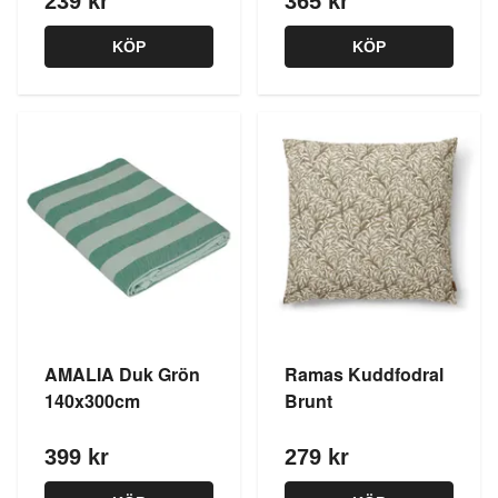
239 kr
365 kr
KÖP
KÖP
AMALIA Duk Grön
Ramas Kuddfodral
140x300cm
Brunt
399 kr
279 kr