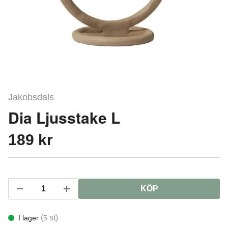
Jakobsdals
Dia Ljusstake L
189 kr
KÖP
(
st)
I lager
5