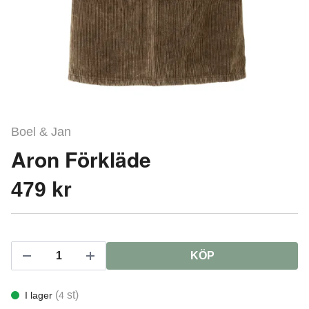
Boel & Jan
Aron Förkläde
479 kr
KÖP
(
st)
I lager
4