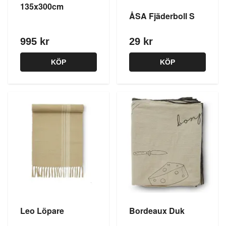
135x300cm
ÅSA Fjäderboll S
995 kr
29 kr
KÖP
KÖP
Leo Löpare
Bordeaux Duk