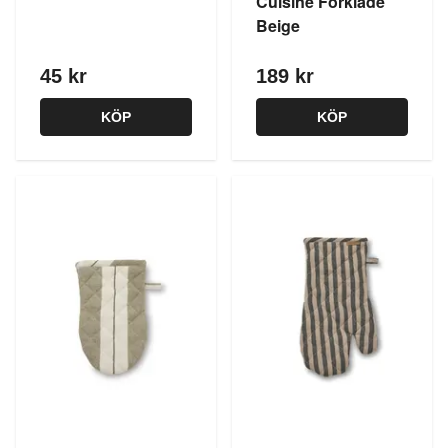
Cuisine Förkläde
Beige
45 kr
189 kr
KÖP
KÖP