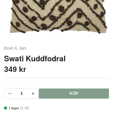
Boel & Jan
Swati Kuddfodral
349 kr
KÖP
(
st)
I lager
1