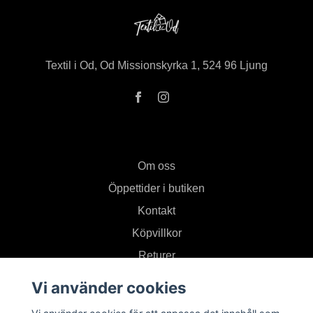
Textil i Od, Od Missionskyrka 1, 524 96 Ljung
Om oss
Öppettider i butiken
Kontakt
Köpvillkor
Returer
Vi använder cookies
Prenumerera på vårt nyhetsbrev