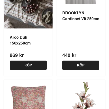
BROOKLYN
Gardinset Vit 250cm
Arco Duk
150x250cm
969 kr
440 kr
KÖP
KÖP