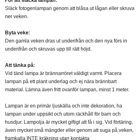
För att släcka lampan:
Släck fotogenlampan genom att blåsa ut lågan eller skruva
ner veken.
Byta veke:
Den gamla veken dras ut underifrån och den nya förs in
underifrån och skruvas upp till rätt höjd.
Att tänka på:
Vid tänd lampa är brännarröret väldigt varmt. Placera
lampan på ett plant underlag och ej nära brännbart
material. Lämna även fritt ovanför lampan, minst 1 meter.
Lampan är en primär ljuskälla och inte dekoration, ha
lampan under uppsikt och utom räckhåll för barn och
husdjur. Lampolja är mycket giftigt att få i sig. Vid förtäring,
även mycket små mängder eller genom att suga på veken,
framkalla INTE kräkning utan kontakta