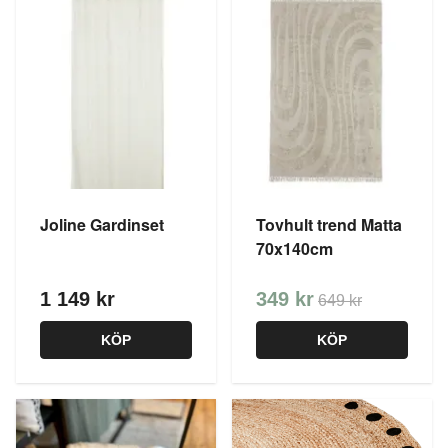
Joline Gardinset
Tovhult trend Matta
70x140cm
1 149 kr
349 kr
649 kr
KÖP
KÖP