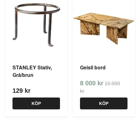
STANLEY Stativ,
Geisli bord
Grå/brun
8 000 kr
15 999
129 kr
kr
KÖP
KÖP