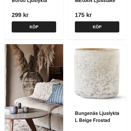
Bordo Ljuslykta
MEGAN Ljusstake
299 kr
175 kr
KÖP
KÖP
Bungenäs Ljuslykta
L Beige Frostad