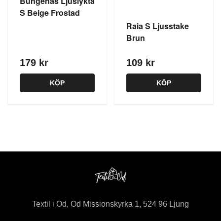
Bungenäs Ljuslykta
S Beige Frostad
Raia S Ljusstake
Brun
179 kr
109 kr
KÖP
KÖP
Textil i Od, Od Missionskyrka 1, 524 96 Ljung