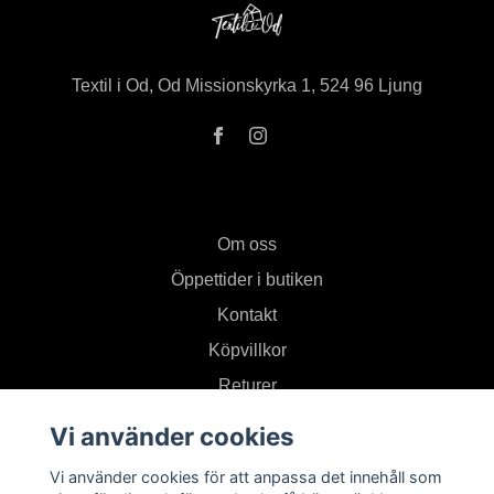
Textil i Od, Od Missionskyrka 1, 524 96 Ljung
Om oss
Öppettider i butiken
Kontakt
Köpvillkor
Returer
Vi använder cookies
Prenumerera på vårt nyhetsbrev
Vi använder cookies för att anpassa det innehåll som