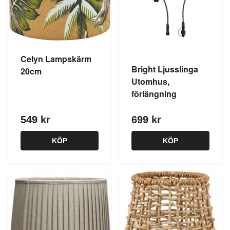
Celyn Lampskärm
Bright Ljusslinga
20cm
Utomhus,
förlängning
549 kr
699 kr
KÖP
KÖP