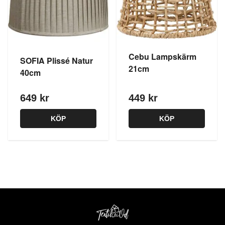
Cebu Lampskärm
SOFIA Plissé Natur
21cm
40cm
649 kr
449 kr
KÖP
KÖP