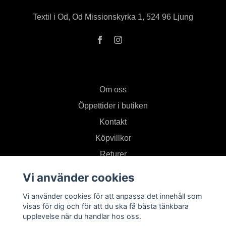
Textil i Od, Od Missionskyrka 1, 524 96 Ljung
Om oss
Öppettider i butiken
Kontakt
Köpvillkor
Returer
Vi använder cookies
Prenumerera på vårt nyhetsbrev
Vi använder cookies för att anpassa det innehåll som
visas för dig och för att du ska få bästa tänkbara
upplevelse när du handlar hos oss.
Prenumerera