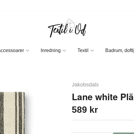
accessoarer
Inredning
Textil
Badrum, doftl
Jakobsdals
Lane white Pl
589 kr