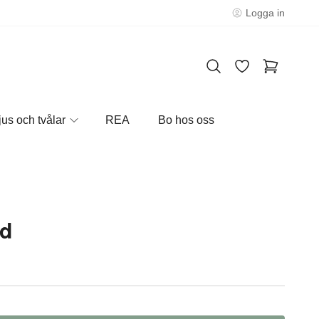
Logga in
jus och tvålar
REA
Bo hos oss
äd