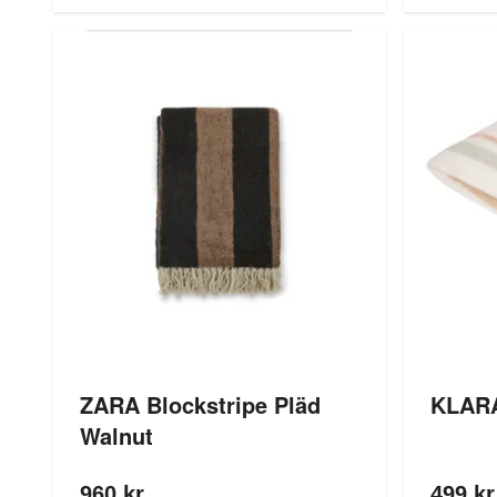
ZARA Blockstripe Pläd
KLARA
Walnut
960 kr
499 kr