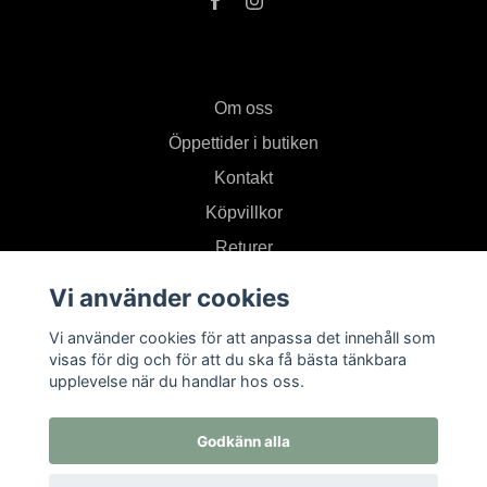
Om oss
Öppettider i butiken
Kontakt
Köpvillkor
Returer
Vi använder cookies
Prenumerera på vårt nyhetsbrev
Vi använder cookies för att anpassa det innehåll som
visas för dig och för att du ska få bästa tänkbara
upplevelse när du handlar hos oss.
Prenumerera
Godkänn alla