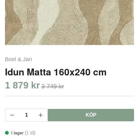
Boel & Jan
Idun Matta 160x240 cm
1 879 kr
3 749 kr
KÖP
(
st)
I lager
1