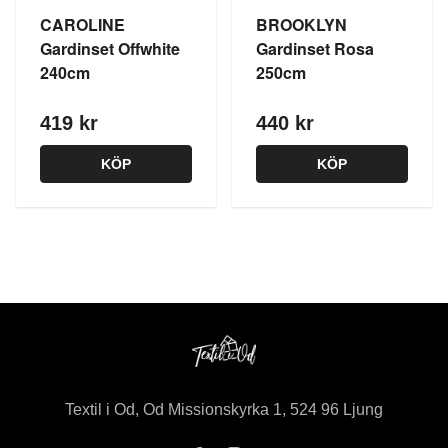
CAROLINE
BROOKLYN
Gardinset Offwhite
Gardinset Rosa
240cm
250cm
419 kr
440 kr
KÖP
KÖP
Textil i Od, Od Missionskyrka 1, 524 96 Ljung