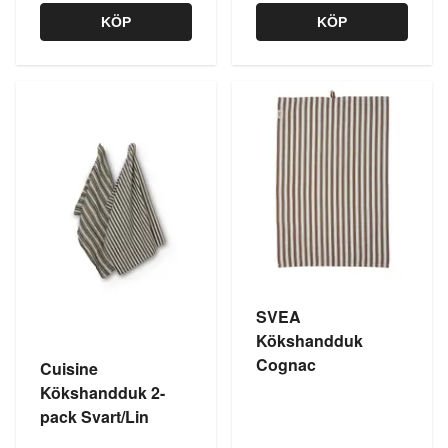
KÖP
KÖP
SVEA
Kökshandduk
Cognac
Cuisine
Kökshandduk 2-
pack Svart/Lin