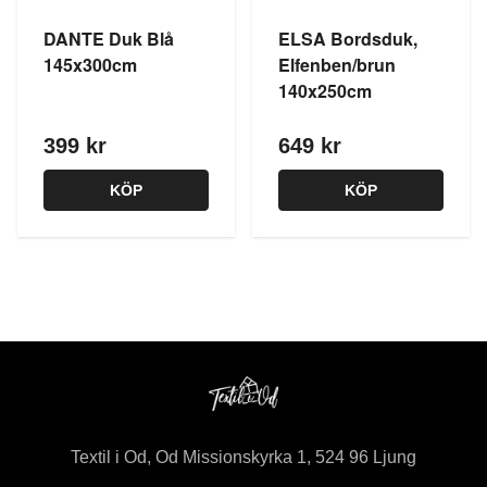
DANTE Duk Blå
ELSA Bordsduk,
145x300cm
Elfenben/brun
140x250cm
399 kr
649 kr
KÖP
KÖP
Textil i Od, Od Missionskyrka 1, 524 96 Ljung