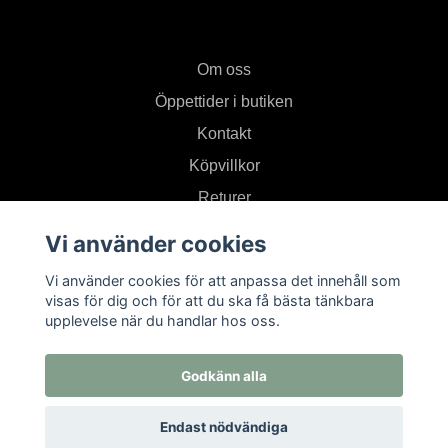
Om oss
Öppettider i butiken
Kontakt
Köpvillkor
Returer
Vi använder cookies
Prenumerera på vårt nyhetsbrev
Vi använder cookies för att anpassa det innehåll som
visas för dig och för att du ska få bästa tänkbara
upplevelse när du handlar hos oss.
Prenumerera
Godkänn alla
Endast nödvändiga
© 2026 Textil i Od