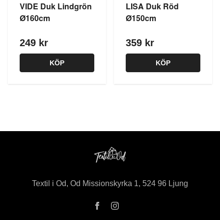
VIDE Duk Lindgrön
LISA Duk Röd
Ø160cm
Ø150cm
249 kr
359 kr
KÖP
KÖP
Textil i Od, Od Missionskyrka 1, 524 96 Ljung