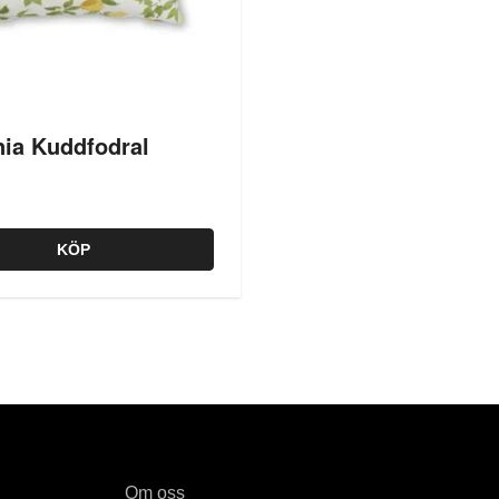
ia Kuddfodral
KÖP
Om oss