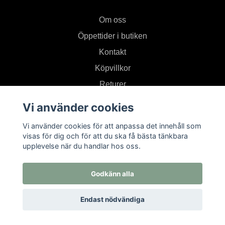
Om oss
Öppettider i butiken
Kontakt
Köpvillkor
Returer
Vi använder cookies
Prenumerera på vårt nyhetsbrev
Vi använder cookies för att anpassa det innehåll som
visas för dig och för att du ska få bästa tänkbara
upplevelse när du handlar hos oss.
Prenumerera
Godkänn alla
Endast nödvändiga
© 2026 Textil i Od