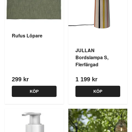
Rufus Löpare
JULLAN
Bordslampa S,
Flerfärgad
299 kr
1 199 kr
KÖP
KÖP