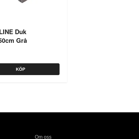
LINE Duk
50cm Grå
KÖP
Om oss