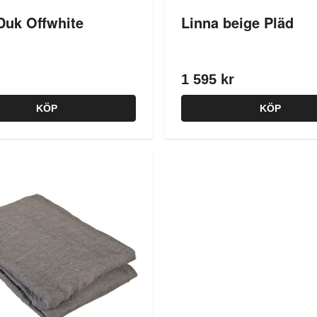
Duk Offwhite
Linna beige Pläd
1 595 kr
KÖP
KÖP