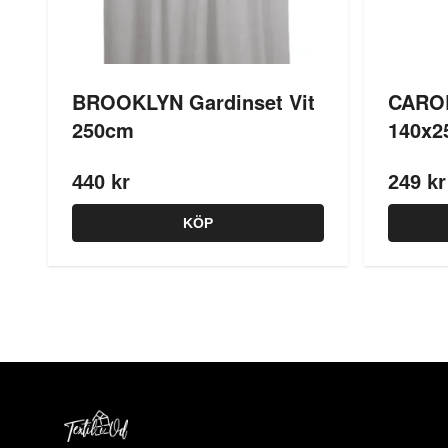
BROOKLYN Gardinset Vit
CARO
250cm
140x2
440 kr
249 kr
KÖP