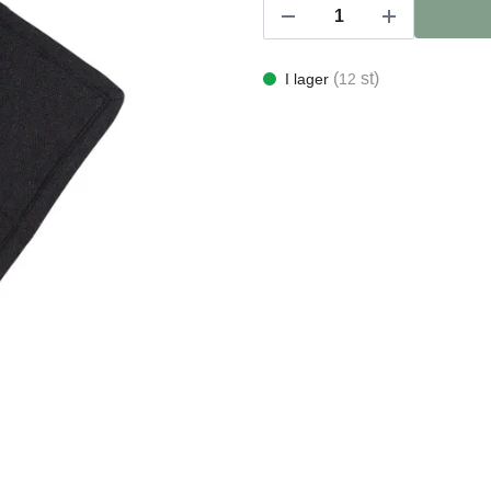
(
st)
I lager
12