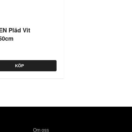
N Pläd Vit
50cm
KÖP
Om oss