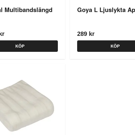
al Multibandslängd
Goya L Ljuslykta Ap
kr
289 kr
KÖP
KÖP