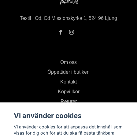
Textil i Od, Od Missionskyrka 1, 524 96 Ljung
Om oss
Öppettider i butiken
Kontakt
Köpvillkor
Returer
Vi använder cookies
Prenumerera på vårt nyhetsbrev
Vi använder cookies för att anpassa det innehåll som
visas för dig och för att du ska få bästa tänkbara