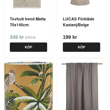
Tovhult trend Matta
LUCAS Förkläde
70x140cm
Kastanj/Beige
349 kr
199 kr
649 kr
KÖP
KÖP