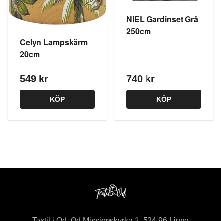
NIEL Gardinset Grå
250cm
Celyn Lampskärm
20cm
549 kr
740 kr
KÖP
KÖP
Textil i Od, Od Missionskyrka 1, 524 96 Ljung