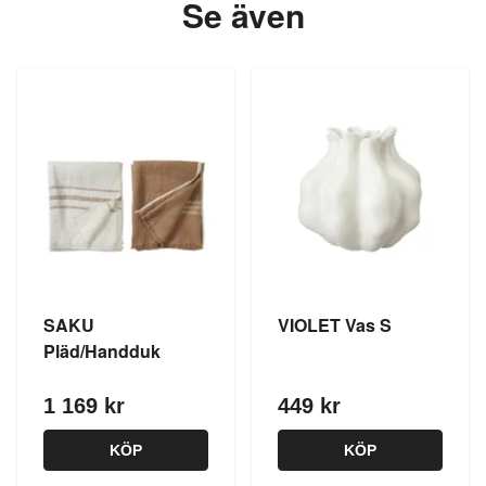
Se även
SAKU
VIOLET Vas S
Pläd/Handduk
1 169 kr
449 kr
KÖP
KÖP