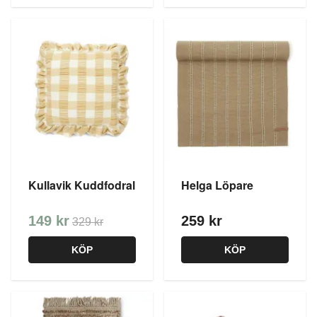
Kullavik Kuddfodral
Helga Löpare
149 kr
259 kr
329 kr
KÖP
KÖP