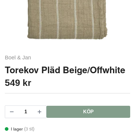
Boel & Jan
Torekov Pläd Beige/Offwhite
549 kr
KÖP
(
st)
I lager
3