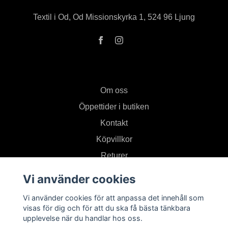
Textil i Od, Od Missionskyrka 1, 524 96 Ljung
Om oss
Öppettider i butiken
Kontakt
Köpvillkor
Returer
Vi använder cookies
Prenumerera på vårt nyhetsbrev
Vi använder cookies för att anpassa det innehåll som
visas för dig och för att du ska få bästa tänkbara
upplevelse när du handlar hos oss.
Prenumerera