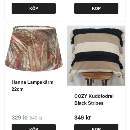
KÖP
KÖP
Hanna Lampskärm
22cm
COZY Kuddfodral
Black Stripes
329 kr
349 kr
549 kr
KÖP
KÖP