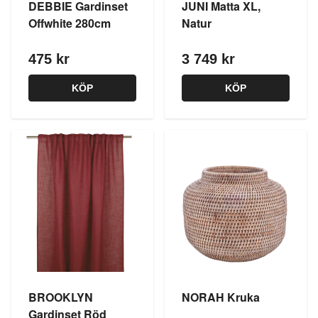
DEBBIE Gardinset
JUNI Matta XL,
Offwhite 280cm
Natur
475 kr
3 749 kr
KÖP
KÖP
BROOKLYN
NORAH Kruka
Gardinset Röd