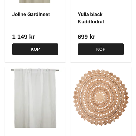
Joline Gardinset
Yulia black
Kuddfodral
1 149 kr
699 kr
KÖP
KÖP