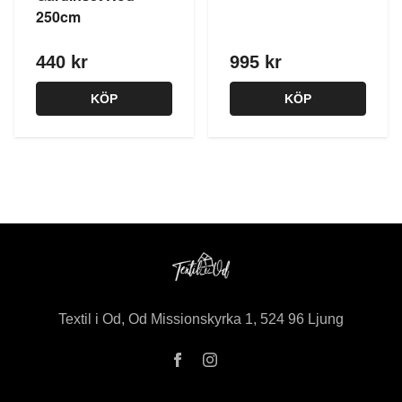
250cm
440 kr
995 kr
KÖP
KÖP
Textil i Od, Od Missionskyrka 1, 524 96 Ljung