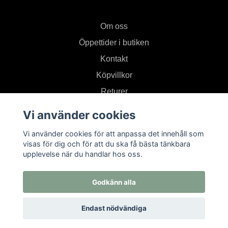
Om oss
Öppettider i butiken
Kontakt
Köpvillkor
Returer
Vi använder cookies
Prenumerera på vårt nyhetsbrev
Vi använder cookies för att anpassa det innehåll som
visas för dig och för att du ska få bästa tänkbara
upplevelse när du handlar hos oss.
Prenumerera
Godkänn alla
Endast nödvändiga
© 2026 Textil i Od