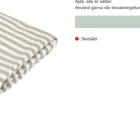
Ajdå, alla är sålda!
Använd gärna vår bevakningsfunk
Slutsåld