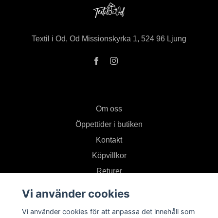
Textil i Od, Od Missionskyrka 1, 524 96 Ljung
Om oss
Öppettider i butiken
Kontakt
Köpvillkor
Returer
Vi använder cookies
Prenumerera på vårt nyhetsbrev
Vi använder cookies för att anpassa det innehåll som